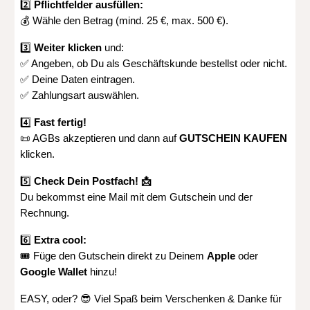
2️⃣
Pflichtfelder ausfüllen:
💰 Wähle den Betrag (mind. 25 €, max. 500 €).
3️⃣
Weiter klicken
und:
✅ Angeben, ob Du als Geschäftskunde bestellst oder nicht.
✅ Deine Daten eintragen.
✅ Zahlungsart auswählen.
4️⃣
Fast fertig!
📜 AGBs akzeptieren und dann auf
GUTSCHEIN KAUFEN
klicken.
5️⃣
Check Dein Postfach! 📩
Du bekommst eine Mail mit dem Gutschein und der
Rechnung.
6️⃣
Extra cool:
🎟️ Füge den Gutschein direkt zu Deinem
Apple
oder
Google Wallet
hinzu!
EASY, oder? 😎 Viel Spaß beim Verschenken & Danke für